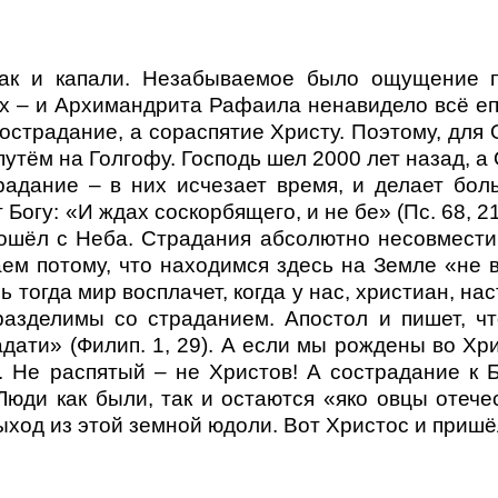
так и капали. Незабываемое было ощущение п
их – и Архимандрита Рафаила ненавидело всё е
сострадание, а сораспятие Христу. Поэтому, дл
утём на Голгофу. Господь шел 2000 лет назад, а
традание – в них исчезает время, и делает бо
Богу: «И ждах соскорбящего, и не бе» (Пс. 68, 2
сошёл с Неба. Страдания абсолютно несовместим
ем потому, что находимся здесь на Земле «не в 
тогда мир восплачет, когда у нас, христиан, наст
азделимы со страданием. Апостол и пишет, ч
адати» (Филип. 1, 29). А если мы рождены во Хри
. Не распятый – не Христов! А сострадание к Б
Люди как были, так и остаются «яко овцы отечес
ыход из этой земной юдоли. Вот Христос и пришёл