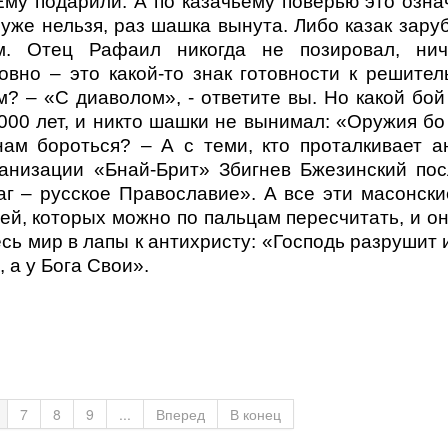
у подарили. А по казачьему поверью это означа
 уже нельзя, раз шашка вынута. Либо казак зару
м. Отец Рафаил никогда не позировал, нич
вно – это какой-то знак готовности к решител
м? – «С диаволом», - ответите вы. Но какой бо
000 лет, и никто шашки не вынимал: «Оружия бо 
 нам бороться? – А с теми, кто проталкивает а
анизации «Бнай-Брит» Збигнев Бжезинский по
раг – русское Православие». А все эти масонск
ей, которых можно по пальцам пересчитать, и о
сь мир в лапы к антихристу: «Господь разрушит и
 а у Бога Свои».
7
8
9
...
Вперед
В конец