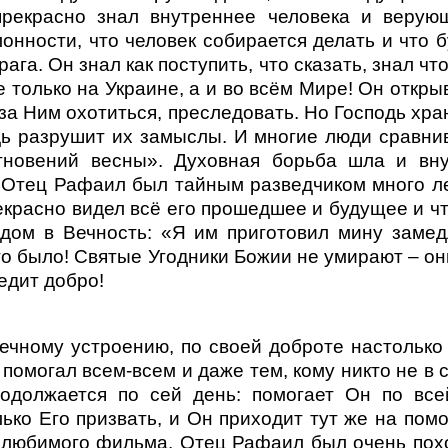
прекрасно знал внутреннее человека и веру
онности, что человек собирается делать и что бу
га. Он знал как поступить, что сказать, знал чт
е только на Украине, а и во всём Мире! Он откр
 за Ним охотиться, преследовать. Но Господь хра
дь разрушит их замыслы. И многие люди сравни
новений весны». Духовная борьба шла и вну
 Отец Рафаил был тайным разведчиком много л
екрасно видел всё его прошедшее и будущее и ч
дом в Вечность: «Я им приготовил мину замед
т-то было! Святые Угодники Божии не умирают – о
едит добро!
ечному устроению, по своей доброте настолько 
 помогал всем-всем и даже тем, кому никто не в 
родолжается по сей день: помогает Он по вс
лько Его призвать, и Он приходит тут же на пом
з любимого фильма. Отец Рафаил был очень похо