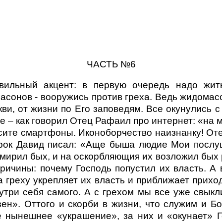
ЧАСТЬ №6
ильный акцент: в первую очередь надо жит
сонов - вооружись против греха. Ведь жидомасо
кви, от жизни по Его заповедям. Все окунулись с
е – как говорил Отец Рафаил про интернет: «на
носите смартфоны. Иконоборчество наизнанку! От
ророк Давид писал: «Аще быша людие Мои посл
смирил бых, и на оскорбляющия их возложил бых р
ричины: почему Господь попустил их власть. А 
а греху укрепляет их власть и приближает прихо
утри себя самого. А с грехом мы все уже свыкли
ен». Оттого и скорби в жизни, что служим и Бо
 нынешнее «украшение», за них и «окунает» Го