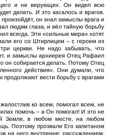
ющего и не верующих. Он видел всю
дет делать. И это касалось и врагов.
о произойдёт, он знал замыслы врага и
ывал людям глаза, и вёл тайную борьбу
нил всегда. Эти «сильные мира» хотят
вали его со Штирлицем – с героем из
три церкви. Не надо забывать, что
ет, и замыслы архиерея Отец Рафаил
то он собирается делать. Потому Отец
ленного действия». Они думали, что
ни продолжают вести борьбу с врагами
жалостлив ко всем, помогал всем, не
силах помочь – а Он помогал! И это не
ей Земле, в любом месте, на любом
ощь. Поэтому прозвали Его капитаном
ж на него внутренне: рассуждением,