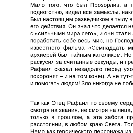
Мало того, что был Прозорлив, а 
подноготню, видел все замыслы, накл
Был настоящим разведчиком в тылу вра
его действия. Он знал что делается н
с «сильными мира сего», и они стали
поработить себе весь мир, но Госпо
известного фильма «Семнадцать мг
архиерей был тайным католиком. Но
раскусил за считанные секунды, и пр
Рафаил сказал незадолго перед ухо
похоронят – и на том конец. А не ту
и помогать людям! Зло никогда не поб
Так как Отец Рафаил по своему серд
смотря на звания, не смотря на лица,
только в прошлом, а эта забота п
расстоянии, в любом краю Света. То
Немо как героического персонажа и