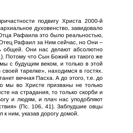
ричастности подвигу Христа 2000-й
пархиальное духовенство, завидовало
я Отца Рафаила это было реальностью,
 Отец Рафаил за Ним сейчас, но Они –
ль общей. Они нас делают абсолютно
1). Потому что Сын Божий из такого же
ы с будущим веком, и только в этой
своей тарелке», находимся в гостях.
анет вечная Пасха. А до этого, т.е. до
то мы во Христе призваны не только
сте на страдания, то только скорби и
огу и людям, и плач нас уподобляют
твия» (Пс. 106, 41). Заблудшие овцы
 к ним, указав дорогу домой.