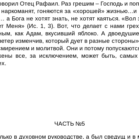
говорил Отец Рафаил. Раз грешим – Господь и поп
, наркоманят, гоняются за «хорошей» жизнью…и 
а Бога не хотят знать, не хотят каяться. «Вол 
т Меня» (Ис. 1, 3). Вот, что делает с нами гр
ым, как Адам, вкусивший яблоко. А двоедуши
ветер изменчив, который дует в разные стороны»
мирением и молитвой. Они и потому попускаются
ны все, за исключением, может быть, самых 
ех.
ЧАСТЬ №5
ько в духовном руководстве, а был сведущ и в 