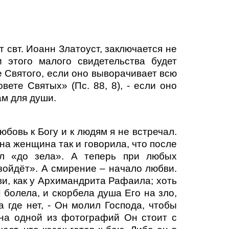
 свт. Иоанн Златоуст, заключается не
 этого малого свидетельства будет
 Святого, если оно выворачивает всю
ете Святых» (Пс. 88, 8), - если оно
ам для души.
бовь к Богу и к людям я не встречал.
на женщина так и говорила, что после
л «до зела». А теперь при любых
зойдёт». А смирение – начало любви.
ви, как у Архимандрита Рафаила; хоть
 болела, и скорбела душа Его на зло,
 где нет, - Он молил Господа, чтобы
 на одной из фотографий Он стоит с