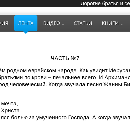
Дорогие братья и с
ФИЯ
ЛЕНТА
ВИДЕО
СТАТЬИ
КНИГИ
ЧАСТЬ №7
ём родном еврейском народе. Как увидит Иерусалим
ратьями по крови – печальнее всего. И Архиман
род человеческий. Когда звучала песня Жанны Бич
 мечта,
 Христа.
лся болью за умученного Господа. А когда звучал