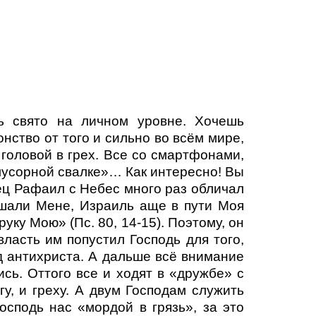
ь свято на личном уровне. Хочешь
нство от того и сильно во всём мире,
 головой в грех. Все со смартфонами,
 мусорной свалке»… Как интересно! Вы
ец Рафаил с Небес много раз обличал
ушали Мене, Израиль аще в пути Моя
уку Мою» (Пс. 80, 14-15). Поэтому, он
власть им попустил Господь для того,
д антихриста. А дальше всё внимание
сь. Оттого все и ходят в «дружбе» с
гу, и греху. А двум Господам служить
сподь нас «мордой в грязь», за это