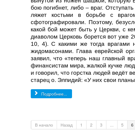
вынутой из ножен шашкой, которую Ем
бою погибнет, либо – враг. Отступать
ляжет костьми в борьбе с враго
сфотографировали. Поэтому, безусло
какой бой может быть у Церкви, с ке
диаволом Церковь борется вот уже 2
10, 4). С какими же тогда врагами
жидомасонами. Глава еврейской орг
заявил, что «теперь наш главный в
финансистам мира, жалкой кучке люд
и говорил, что горстка людей ведёт ве
старец о. Элпидий: «У них свои планы,
Подробнее...
В начало
Назад
1
2
3
...
5
6