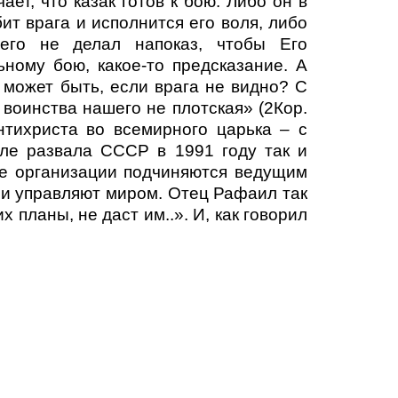
ет, что казак готов к бою. Либо он в
бит врага и исполнится его воля, либо
его не делал напоказ, чтобы Его
ьному бою, какое-то предсказание. А
й может быть, если врага не видно? С
воинства нашего не плотская» (2Кор.
нтихриста во всемирного царька – с
сле развала СССР в 1991 году так и
ие организации подчиняются ведущим
ни управляют миром. Отец Рафаил так
х планы, не даст им..». И, как говорил