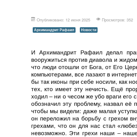
Опубликовано: 12 июня 2025
Просмотров: 352
Архимандрит Рафаил
Новости
И Архимандрит Рафаил делал прав
вооружиться против диавола и жидома
что люди отошли от Бога, от Его Цер
компьютерами, все лазают в интернет
бы так иконы при себе носили, как 
тех, кто имеет эту нечисть. Ещё п
ходил – ни о чесом же убо враги его 
обозначил эту проблему, назвал её п
чтобы мы видели: даже малая уступк
он переложил на борьбу с грехом вн
грехами, что он для нас стал «любез
невозможно. Эти грехи наши – наше