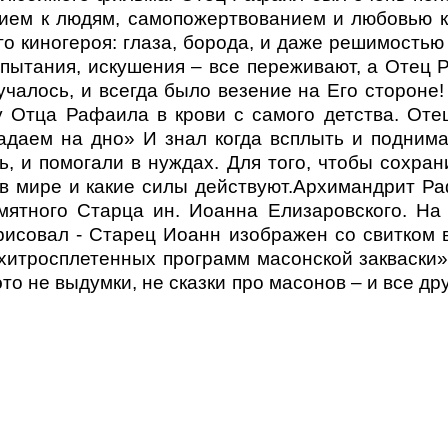
ием к людям, самопожертвованием и любовью 
о киногероя: глаза, борода, и даже решимостью
спытания, искушения – все переживают, а Отец 
лучалось, и всегда было везение на Его стороне
 Отца Рафаила в крови с самого детства. От
падаем на дно» И знал когда всплыть и поднима
 и помогали в нуждах. Для того, чтобы сохрани
в мире и какие силы действуют.Архимандрит Р
ятного Старца ин. Иоанна Елизаровского. На
исовал - Старец Иоанн изображен со свитком в 
хитросплетенных программ масонской закваски»
это не выдумки, не сказки про масонов – и все др