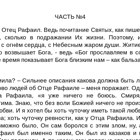
ЧАСТЬ №4
 Отец Рафаил. Ведь почитание Святых, как пишет
 сколько в подражании Их жизни. Поэтому, и
о с огнём сердца, с Небесным жаром души. Житие
 возвышает Бога, - ведь «Бог прославляем в сов
е время показывает Бога близким нам – как бальз
иила? – Сильнее описания какова должна быть лю
лово людей об Отце Рафаиле – меня поражает. Од
ца Рафаила, «я уже ничего не боюсь. Смиря
тима. Знаю, что без воли Божией ничего не прои
бви. И я хотел бы хоть чуточку иметь такой люб
а; хоть чуточку ревности, как у Отца Рафаила. И
можно было, Он сам боролся с этим злом, ну, а
фаил был именно таким, Он был из казаков и