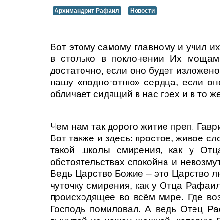
Архимандрит Рафаил
Новости
Вот этому самому главному и учил их
в столько в поклонении Их мощам,
достаточно, если оно будет изложен
нашу «подноготню» сердца, если оно
обличает сидящий в нас грех и в то ж
Чем нам так дорого житие преп. Гавр
Вот также и здесь: простое, живое с
такой школы смирения, как у От
обстоятельствах спокойна и невозму
Ведь Царство Божие – это Царство лю
чуточку смирения, как у Отца Рафаил
происходящее во всём мире. Где воз
Господь помиловал. А ведь Отец Ра