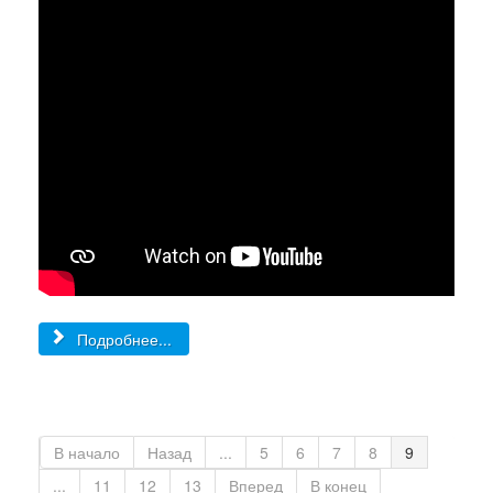
Подробнее...
В начало
Назад
...
5
6
7
8
9
...
11
12
13
Вперед
В конец