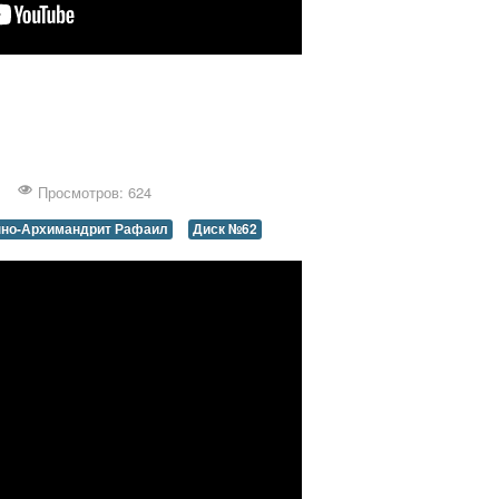
Просмотров: 624
но-Архимандрит Рафаил
Диск №62