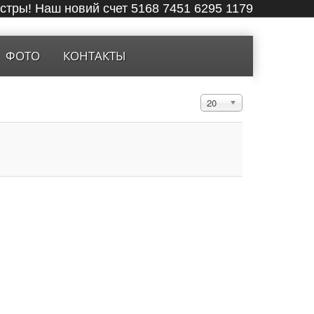
ёстры! Наш новий счет 5168 7451 6295 1179
ФОТО
КОНТАКТЫ
Кол-во строк:
20