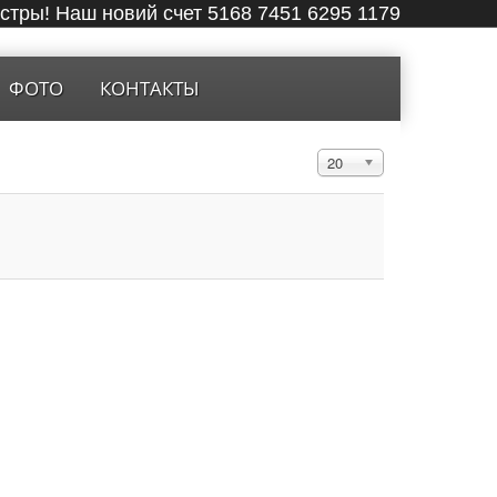
ёстры! Наш новий счет 5168 7451 6295 1179
ФОТО
КОНТАКТЫ
Кол-во строк:
20