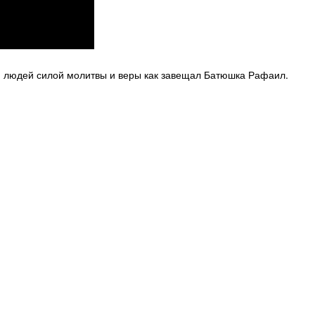
и людей силой молитвы и веры как завещал Батюшка Рафаил.
© 2026 Священно-Архимандрит Рафаил. Все права защищены