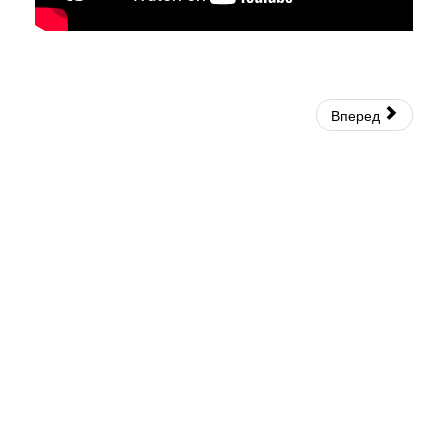
Вперед
© 2026 Священно-Архимандрит Рафаил. Все права защищены