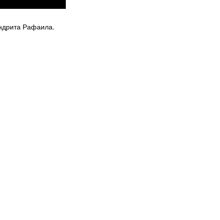
ндрита Рафаила.
© 2026 Священно-Архимандрит Рафаил. Все права защищены