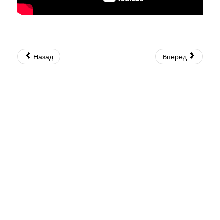
Назад
Вперед
© 2026 Священно-Архимандрит Рафаил. Все права защищены