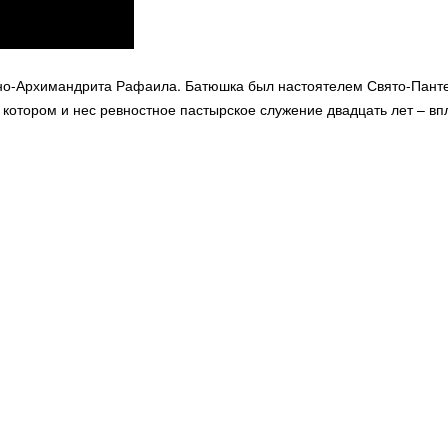
-Архимандрита Рафаила. Батюшка был настоятелем Свято-Пантеле
 котором и нес ревностное пастырское служение двадцать лет – впл
© 2026 Священно-Архимандрит Рафаил. Все права защищены