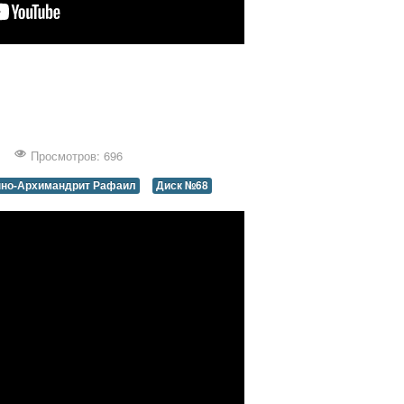
Просмотров: 696
но-Архимандрит Рафаил
Диск №68