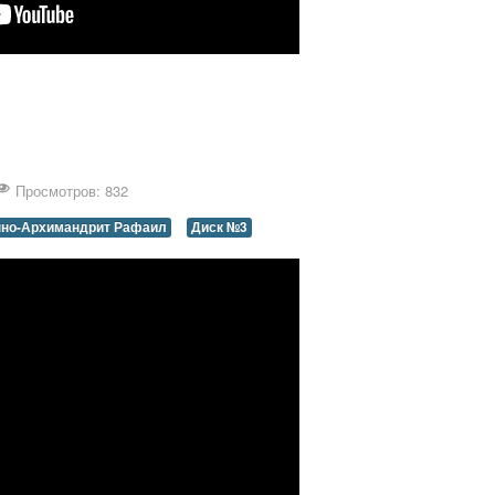
Просмотров: 832
но-Архимандрит Рафаил
Диск №3